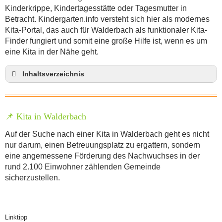
Kinderkrippe, Kindertagesstätte oder Tagesmutter in
Betracht. Kindergarten.info versteht sich hier als modernes
Kita-Portal, das auch für Walderbach als funktionaler Kita-
Finder fungiert und somit eine große Hilfe ist, wenn es um
eine Kita in der Nähe geht.
Inhaltsverzeichnis
Kita in Walderbach
Spielzeug und Kinderkleidung gebraucht kaufen –
Kinderflohmarkt in Walderbach
📌 Kita in Walderbach
Welche Kindergartenträger gibt es?
Auf der Suche nach einer Kita in Walderbach geht es nicht
Anmeldung im Kindergarten in Walderbach
nur darum, einen Betreuungsplatz zu ergattern, sondern
Kindergarten-Kosten im Gemeinde Walderbach
eine angemessene Förderung des Nachwuchses in der
rund 2.100 Einwohner zählenden Gemeinde
Erzieher Jobs in den Kindergärten in Walderbach
sicherzustellen.
Stellenangebote für Quereinsteiger/innen in
Kindergärten in Walderbach
Stellenangebote im Kindergarten in Walderbach
Linktipp
Erzieherausbildung in Walderbach