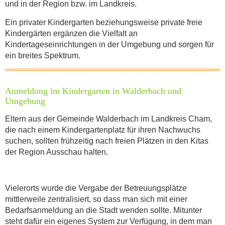
und in der Region bzw. im Landkreis.
Ein privater Kindergarten beziehungsweise private freie
Kindergärten ergänzen die Vielfalt an
Kindertageseinrichtungen in der Umgebung und sorgen für
INFORMATIONEN
ein breites Spektrum.
Anmeldung im Kindergarten in Walderbach und
Was für eine Art von Flohmarkt möchten
Umgebung
Sie anmelden?
*
Eltern aus der Gemeinde Walderbach im Landkreis Cham,
die nach einem Kindergarten­platz für ihren Nachwuchs
suchen, sollten frühzeitig nach freien Plätzen in den Kitas
der Region Ausschau halten.
Wann findet der Flohmarkt statt?
Vielerorts wurde die Vergabe der Betreuungsplätze
mittlerweile zentralisiert, so dass man sich mit einer
Öffnungszeit
*
Bedarfsanmeldung an die Stadt wenden sollte. Mitunter
steht dafür ein eigenes System zur Verfügung, in dem man