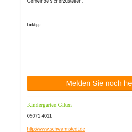
Gemeinde sicherzustellen.
Erzieher Jobs in den Kindergärten in Gilte
Stellenangebote für Quereinsteiger/innen i
Stellenangebote im Kindergarten in Gilten
Linktipp
Erzieherausbildung in Gilten
Tagesmutter in der Gemeinde Gilten
Babysitter in Gilten
Kita-Förderverein in Gilten
Melden Sie noch heu
Kindergarten Gilten
05071 4011
http://www.schwarmstedt.de