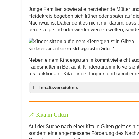
Junge Familien sowie alleinerziehende Mütter un
Heidekreis begeben sich früher oder später auf d
Nachwuchs. Dabei geht es nicht nur darum, dass be
berufstätig sind oder wieder werden wollen, sonde
Kinder sitzen auf einem Klettergerüst in Gilten *
Neben einem Kindergarten in kommt vielleicht auc
Tagesmutter in Betracht. Kindergarten.info versteht
als funktionaler Kita-Finder fungiert und somit ein
Inhaltsverzeichnis
Kita in Gilten
Spielzeug und Kinderkleidung gebraucht ka
📌 Kita in Gilten
Welche Kindergartenträger gibt es?
Anmeldung im Kindergarten in Gilten
Auf der Suche nach einer Kita in Gilten geht es ni
Kindergarten-Kosten im Gemeinde Gilten
sondern eine angemessene Förderung des Nachwu