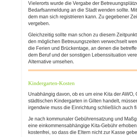
Vielerorts wurde die Vergabe der Betreuungsplätze 
Bedarfsanmeldung an die Stadt wenden sollte. Mitu
dem man sich registrieren kann. Zu gegebener Ze
vergeben.
Wann findet der Flohmarkt statt?
Gleichzeitig sollte man schon zu diesem Zeitpunkt 
den möglichen Betreuungszeiten verwechselt werd
die Ferien und Brückentage, an denen die betreffe
Öffnungszeit
*
dem Beruf und der sonstigen Lebenssituation ver
Alternative umsehen.
Kindergarten-Kosten
Wo findet der Flohmarkt statt?
*
Unabhängig davon, ob es um eine Kita der AWO, Ca
städtischen Kindergarten in Gilten handelt, müss
irgendwie muss die Einrichtung schließlich auch f
Je nach kommunaler Gebührensatzung und Maßgabe
eine einkommensabhängige Kita-Gebühr erhoben w
kostenfrei, so dass die Eltern nicht zur Kasse ge