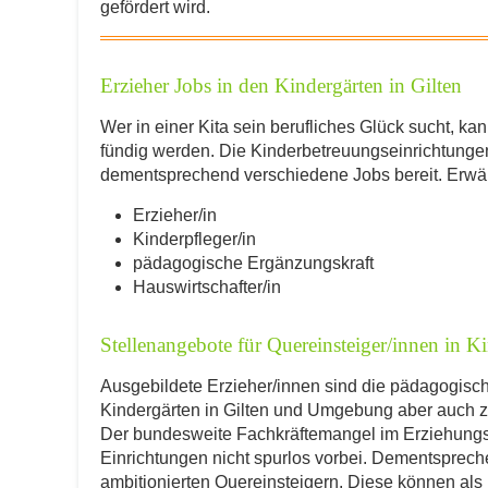
KONT
gefördert wird.
Erzieher Jobs in den Kindergärten in Gilten
Wer in einer Kita sein berufliches Glück sucht, k
fündig werden. Die Kinderbetreuungseinrichtungen
dementsprechend verschiedene Jobs bereit. Erwäh
Erzieher/in
Kinderpfleger/in
Mit dem Absenden der Daten akzeptiere 
pädagogische Ergänzungskraft
Hauswirtschafter/in
AB
Stellenangebote für Quereinsteiger/innen in Ki
Ausgebildete Erzieher/innen sind die pädagogischen
Kindergärten in Gilten und Umgebung aber auch za
Der bundesweite Fachkräftemangel im Erziehungs
Einrichtungen nicht spurlos vorbei. Dementsprec
ambitionierten Quereinsteigern. Diese können al