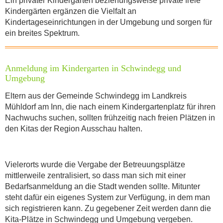
Ein privater Kindergarten beziehungsweise private freie
Kindergärten ergänzen die Vielfalt an
Kindertageseinrichtungen in der Umgebung und sorgen für
INFORMATIONEN
ein breites Spektrum.
Anmeldung im Kindergarten in Schwindegg und
Was für eine Art von Flohmarkt möchten
Umgebung
Sie anmelden?
*
Eltern aus der Gemeinde Schwindegg im Landkreis
Mühldorf am Inn, die nach einem Kindergarten­platz für ihren
Nachwuchs suchen, sollten frühzeitig nach freien Plätzen in
den Kitas der Region Ausschau halten.
Wann findet der Flohmarkt statt?
Vielerorts wurde die Vergabe der Betreuungsplätze
mittlerweile zentralisiert, so dass man sich mit einer
Öffnungszeit
*
Bedarfsanmeldung an die Stadt wenden sollte. Mitunter
steht dafür ein eigenes System zur Verfügung, in dem man
sich registrieren kann. Zu gegebener Zeit werden dann die
Kita-Plätze in Schwindegg und Umgebung vergeben.