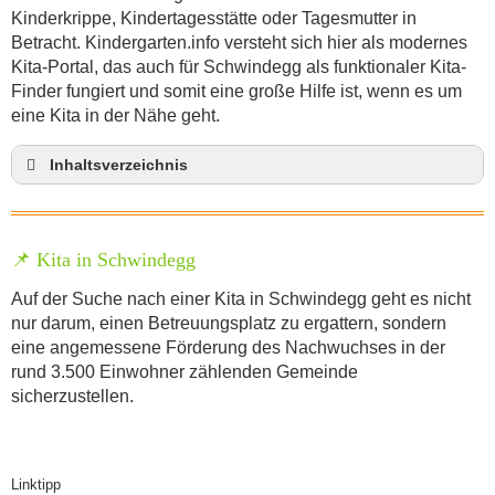
Kinderkrippe, Kindertagesstätte oder Tagesmutter in
Betracht. Kindergarten.info versteht sich hier als modernes
Kita-Portal, das auch für Schwindegg als funktionaler Kita-
Finder fungiert und somit eine große Hilfe ist, wenn es um
eine Kita in der Nähe geht.
Inhaltsverzeichnis
Kita in Schwindegg
Spielzeug und Kinderkleidung gebraucht kaufen –
Kinderflohmarkt in Schwindegg
📌 Kita in Schwindegg
Welche Kindergartenträger gibt es?
Auf der Suche nach einer Kita in Schwindegg geht es nicht
Anmeldung im Kindergarten in Schwindegg
nur darum, einen Betreuungsplatz zu ergattern, sondern
Kindergarten-Kosten im Gemeinde Schwindegg
eine angemessene Förderung des Nachwuchses in der
rund 3.500 Einwohner zählenden Gemeinde
Erzieher Jobs in den Kindergärten in Schwindegg
sicherzustellen.
Stellenangebote für Quereinsteiger/innen in
Kindergärten in Schwindegg
Stellenangebote im Kindergarten in Schwindegg
Linktipp
Erzieherausbildung in Schwindegg