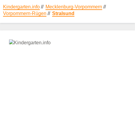
E-Mail
*
Kindergarten.info
//
Mecklenburg-Vorpommern
//
Vorpommern-Rügen
//
Stralsund
Name des Kindergartens
*
Anschrift
*
Telefonnummer
*