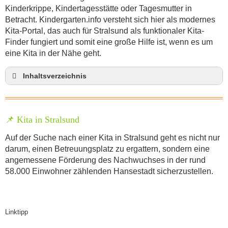
Kinderkrippe, Kindertagesstätte oder Tagesmutter in
Betracht. Kindergarten.info versteht sich hier als modernes
Kita-Portal, das auch für Stralsund als funktionaler Kita-
Finder fungiert und somit eine große Hilfe ist, wenn es um
eine Kita in der Nähe geht.
Inhaltsverzeichnis
Kita in Stralsund
Spielzeug und Kinderkleidung gebraucht kaufen –
Kinderflohmarkt in Stralsund
📌 Kita in Stralsund
Welche Kindergartenträger gibt es?
Auf der Suche nach einer Kita in Stralsund geht es nicht nur
Anmeldung im Kindergarten in Stralsund
darum, einen Betreuungsplatz zu ergattern, sondern eine
Kindergarten-Kosten im Hansestadt Stralsund
angemessene Förderung des Nachwuchses in der rund
58.000 Einwohner zählenden Hansestadt sicherzustellen.
Erzieher Jobs in den Kindergärten in Stralsund
Stellenangebote für Quereinsteiger/innen in
Kindergärten in Stralsund
Stellenangebote im Kindergarten in Stralsund
Linktipp
Erzieherausbildung in Stralsund